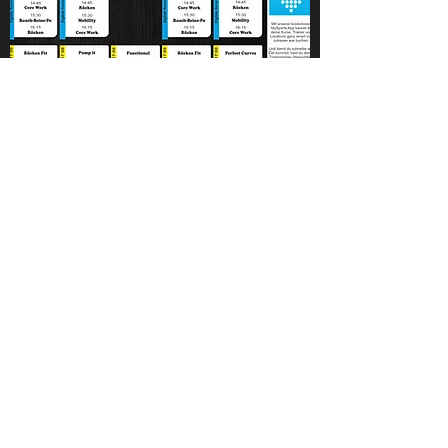
Studiobereiche
Fitness
Kurse
Sauna
Squash / TT
Rehasport
Probetraining
Firmen Fitness
Startseite