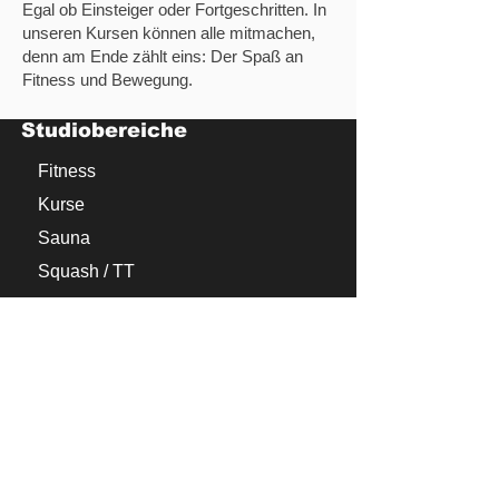
Egal ob Einsteiger oder Fortgeschritten. In
unseren Kursen können alle mitmachen,
denn am Ende zählt eins: Der Spaß an
Fitness und Bewegung.
Studiobereiche
Fitness
Kurse
Sauna
Squash / TT
Rehasport
Probetraining
Firmen Fitness
Startseite
Kontakt
Tel.: 03375/200442