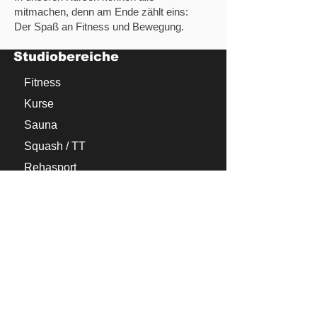
mitmachen, denn am Ende zählt eins:
Der Spaß an Fitness und Bewegung.
Studiobereiche
Fitness
Kurse
Sauna
Squash / TT
Rehasport
Probetraining
Firmen Fitness
Startseite
Kontakt
Tel.: 03375/200442
E-Mail:
info@atlantis-kw.de