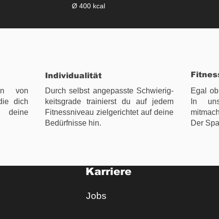
Ø 400 kcal
Fitnes
Individualität
en von
Durch selbst angepasste Schwierig-
Egal ob 
die dich
keitsgrade trainierst du auf jedem
In un
d deine
Fitnessniveau zielgerichtet auf deine
mitmach
Bedürfnisse hin.
Der Spa
Karriere
Jobs