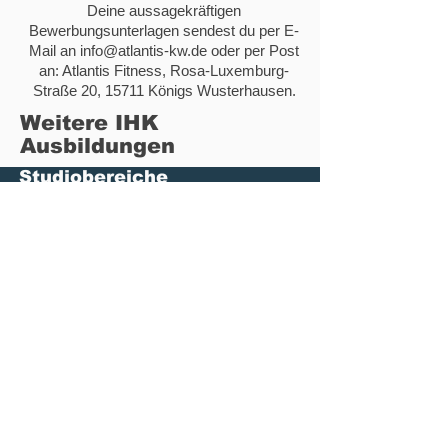
Deine aussagekräftigen
Bewerbungsunterlagen sendest du per E-
Mail an
info@atlantis-kw.de
oder per Post
an: Atlantis Fitness, Rosa-Luxemburg-
Straße 20, 15711 Königs Wusterhausen.
Weitere IHK
Ausbildungen
Studiobereiche
Fitness
Kurse
Sauna
Squash / TT
Rehasport
Probetraining
Firmen Fitness
Startseite